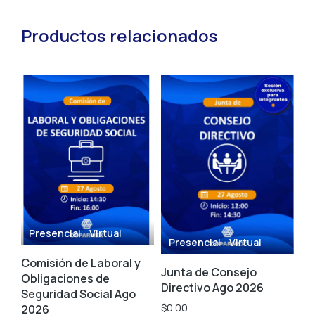
Productos relacionados
Presencial
Virtual
Presencial
Virtual
V
Comisión de Laboral y
Junta de Consejo
Co
Obligaciones de
Directivo Ago 2026
Em
Seguridad Social Ago
Ag
$
0.00
2026